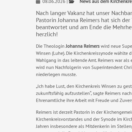
08.06.2026
|
News aus dem Kirchenkre
Nach langer Vakanz hat unser Nachbar
Pastorin Johanna Reimers hat sich der
beantwortet und am Ende die Mehrheit 
herzlich!
Die Theologin
Johanna Reimers
wird neue Supe
Winsen (Luhe). Die Kirchenkreissynode wählte d
Wahlgang in das leitende Amt. Reimers war als
wird nun Nachfolgerin von Superintendent Chri
niederlegen musste.
„Ich habe Lust, den Kirchenkreis Winsen zu ge
zukunftsfähig aufzustellen“, sagte Reimers nach 
Ehrenamtliche ihre Arbeit mit Freude und Zuver
Reimers ist derzeit Pastorin in der Kirchengem
Kirchenkreisvorstandes und der Synode im Kirc
Jahren insbesondere als Mitdenkerin im Stelle