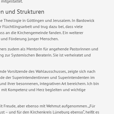
mitgestaltet.
en und Strukturen
he Theologie in Göttingen und Jerusalem. In Bardowick
r Flüchtlingsarbeit und trug dazu bei, dass viele
ss an die Kirchengemeinde fanden. Ein weiterer
ng und Förderung junger Menschen.
imers zudem als Mentorin für angehende Pastorinnen und
ng zur Systemischen Beraterin. Sie ist verheiratet und
ende Vorsitzende des Wahlausschusses, zeigte sich nach
unde der Superintendentinnen und Superintendenten im
und ihrer besonnenen, integrativen Art bereichern. Ich bin
en mit Kompetenz und Herz begleiten und wichtige
mit Freude, aber ebenso mit Wehmut aufgenommen. „Für
ust – und für den Kirchenkreis Lüneburg ebenso“, heißt es