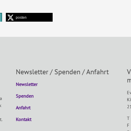
posten
Newsletter / Spenden / Anfahrt
V
m
Newsletter
Ev
Spenden
a
K
k
2
Anfahrt
T
t.
Kontakt
F