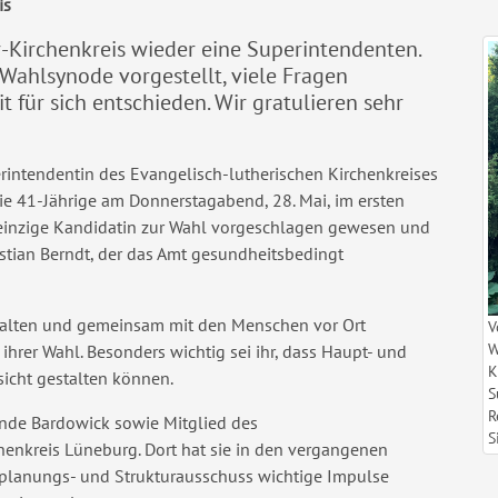
is
-Kirchenkreis wieder eine Superintendenten.
 Wahlsynode vorgestellt, viele Fragen
für sich entschieden. Wir gratulieren sehr
rintendentin des Evangelisch-lutherischen Kirchenkreises
ie 41-Jährige am Donnerstagabend, 28. Mai, im ersten
 einzige Kandidatin zur Wahl vorgeschlagen gewesen und
stian Berndt, der das Amt gesundheitsbedingt
stalten und gemeinsam mit den Menschen vor Ort
V
W
ihrer Wahl. Besonders wichtig sei ihr, dass Haupt- und
K
sicht gestalten können.
S
R
einde Bardowick sowie Mitglied des
S
henkreis Lüneburg. Dort hat sie in den vergangenen
nplanungs- und Strukturausschuss wichtige Impulse