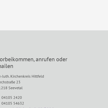
orbeikommen, anrufen oder
ailen
.-luth. Kirchenkreis Hittfeld
irchstraße 23
1218 Seevetal
 04105 2420
 04105 54632