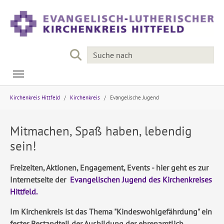
Skip to main navigation
Skip to main content
Skip to page footer
You are here:
Kirchenkreis Hittfeld
Kirchenkreis
Evangelische Jugend
Mitmachen, Spaß haben, lebendig
sein!
Freizeiten, Aktionen, Engagement, Events - hier geht es zur
Internetseite der
Evangelischen Jugend des Kirchenkreises
Hittfeld.
Im Kirchenkreis ist das Thema "Kindeswohlgefährdung" ein
fester Bestandteil der Ausbildung der ehrenamtlich