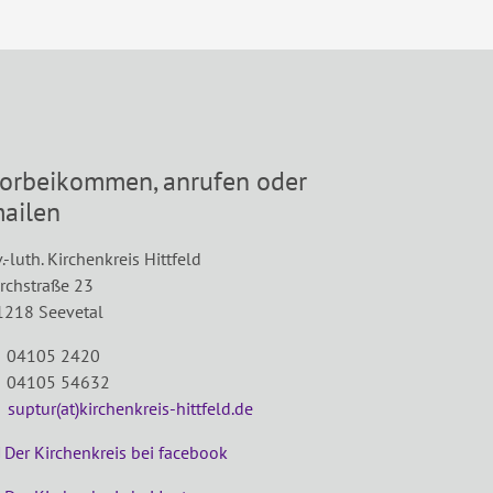
orbeikommen, anrufen oder
ailen
.-luth. Kirchenkreis Hittfeld
irchstraße 23
1218 Seevetal
 04105 2420
 04105 54632
E
suptur(at)kirchenkreis-hittfeld.de
Der Kirchenkreis bei facebook