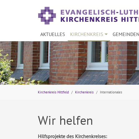
Skip to main navigation
Skip to main content
Skip to page footer
AKTUELLES
KIRCHENKREIS
GEMEINDE
You are here:
Kirchenkreis Hittfeld
Kirchenkreis
Internationales
Wir helfen
Hilfsprojekte des Kirchenkreises: