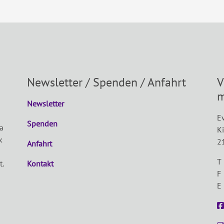
Newsletter / Spenden / Anfahrt
V
m
Newsletter
Ev
Spenden
a
K
k
2
Anfahrt
T
t.
Kontakt
F