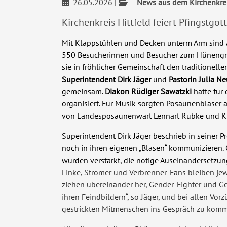
26.05.2026
|
News aus dem Kirchenkre
Kirchenkreis Hittfeld feiert Pfingstgo
Mit Klappstühlen und Decken unterm Arm sind
550
Besucherinnen und Besucher zum Hünengr
sie in fröhlicher Gemeinschaft den traditionelle
Superintendent Dirk Jäger
und
Pastorin Julia 
gemeinsam.
Diakon Rüdiger Sawatzki
hatte für
organisiert. Für Musik sorgten Posaunenbläser 
von
Landesposaunenwart Lennart Rübke und K
Superintendent Dirk Jäger beschrieb in seiner P
noch in ihren eigenen „Blasen“ kommunizieren
würden verstärkt, die nötige Auseinandersetzun
Linke, Stromer und Verbrenner-Fans bleiben jew
ziehen übereinander her, Gender-Fighter und 
ihren Feindbildern“, so Jäger, und bei allen Vor
gestrickten Mitmenschen ins Gespräch zu komme