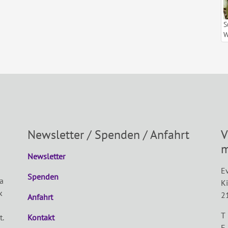
S
W
Newsletter / Spenden / Anfahrt
V
m
Newsletter
Ev
Spenden
a
K
k
2
Anfahrt
T
t.
Kontakt
F