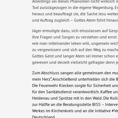
Allerdings sei dieses Phänomen nicht wirklich 
Tod zurückgezogen in die eigene Wagenburg. Ers
heraus und beauftragt sie, die Sache Jesu weite
und Auftrag zugleich – Gottes Atem führt hinau
Jäger ermutigte dazu, sich einzulassen auf Ge
ihre Fragen und Sorgen zu verstehen und ernst z
wie man miteinander leben will, ungemein wichti
zu vergewissern und sich auf den Weg zu mache
Gottes Geist und langer Atem sei immer schon
gewesen und derzeit vielleicht gefragter denn j
Zum Abschluss sangen alle gemeinsam den musi
mein Herz“. Anschließend unterhielten sich die
Die
Feuerwehr Klecken
sorgte für Sicherheit u
für den Sanitätsdienst verantwortlich. Kaffee 
Heidenau und Sprötze mit in den Wald. Die Kol
zur Hälfte an die Beratungsstelle BISS – Interv
Werkes im Kirchenkreis und an die Initiative #
Deutschland.