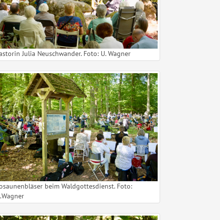
astorin Julia Neuschwander. Foto: U. Wagner
osaunenbläser beim Waldgottesdienst. Foto:
.Wagner