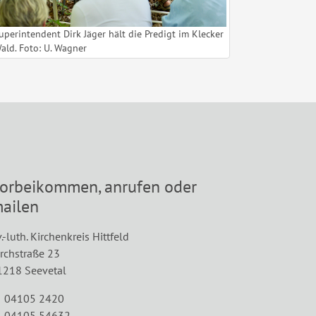
uperintendent Dirk Jäger hält die Predigt im Klecker
ald. Foto: U. Wagner
orbeikommen, anrufen oder
ailen
.-luth. Kirchenkreis Hittfeld
irchstraße 23
1218 Seevetal
 04105 2420
 04105 54632