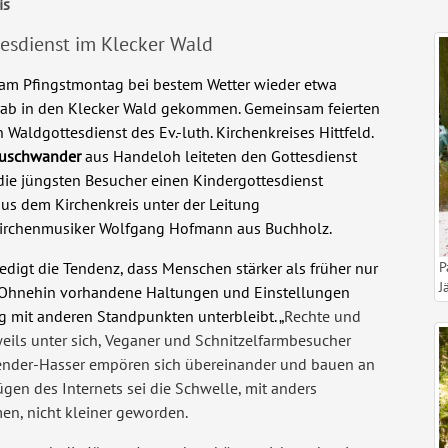
is
ttesdienst im Klecker Wald
 am Pfingstmontag
bei bestem Wetter wieder etwa
ab in den Klecker Wald gekommen. Gemeinsam feierten
n Waldgottesdienst des Ev.-luth. Kirchenkreises Hittfeld.
Neuschwander
aus Handeloh leiteten den Gottesdienst
 die jüngsten Besucher einen Kindergottesdienst
aus dem Kirchenkreis unter der Leitung
irchenmusiker Wolfgang Hofmann aus Buchholz.
P
redigt die Tendenz, dass Menschen stärker als früher nur
J
. Ohnehin vorhandene Haltungen und Einstellungen
g mit anderen Standpunkten unterbleibt. „
Rechte und
eils unter sich, Veganer und Schnitzelfarmbesucher
Gender-Hasser empören sich übereinander und bauen an
zügen des Internets sei die Schwelle, mit anders
n, nicht kleiner geworden.